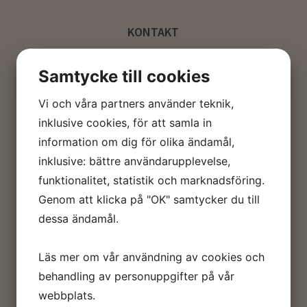
KONTAKT
Telefon: 0739187634
Samtycke till cookies
Mail:
info@farmphoto.se
Vi och våra partners använder teknik,
inklusive cookies, för att samla in
ÖPPETTIDER
information om dig för olika ändamål,
Öppettider efter överenskommelse
inklusive: bättre användarupplevelse,
funktionalitet, statistik och marknadsföring.
Genom att klicka på "OK" samtycker du till
dessa ändamål.
Läs mer om vår användning av cookies och
behandling av personuppgifter på vår
webbplats.