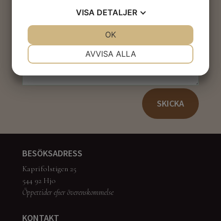
VISA
DETALJER
JA
NEJ
OK
JA
NEJ
NÖDVÄNDIG
INSTÄLLNINGAR
AVVISA ALLA
JA
NEJ
JA
NEJ
MARKNADSFÖRING
STATISTIK
SKICKA
BESÖKSADRESS
Kaprifolstigen 25
544 92 Hjo
Öppettider efter överenskommelse
KONTAKT