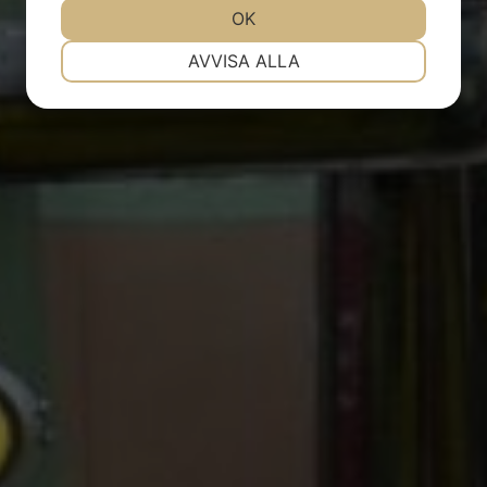
JA
NEJ
OK
JA
NEJ
NÖDVÄNDIG
INSTÄLLNINGAR
AVVISA ALLA
JA
NEJ
JA
NEJ
MARKNADSFÖRING
STATISTIK