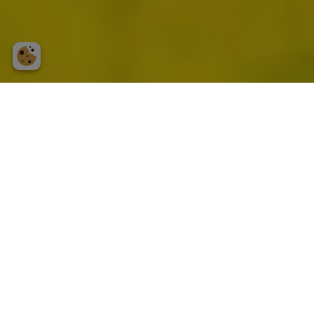
Välkommen till
Farmphoto
Jag heter Therese Eriksson och driver
fotoföretaget Farmphoto. Mitt stora intresse för
djur, natur och lantbruk har lett mig till dagens